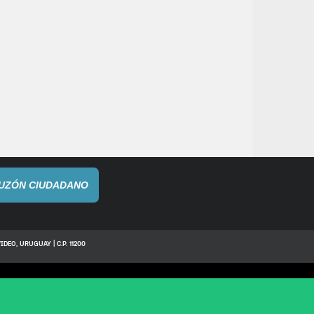
UZÓN CIUDADANO
IDEO, URUGUAY | C.P. 11200